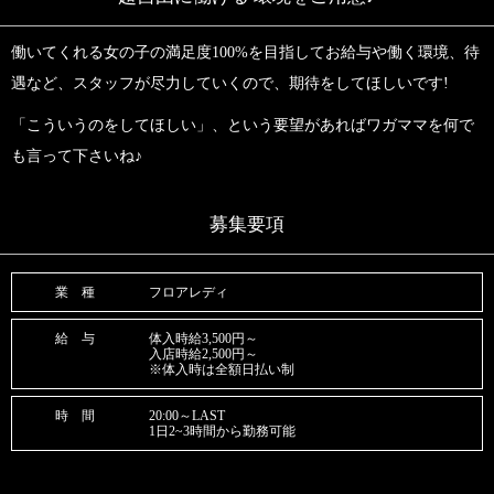
働いてくれる女の子の満足度100%を目指してお給与や働く環境、待
遇など、スタッフが尽力していくので、期待をしてほしいです!
「こういうのをしてほしい」、という要望があればワガママを何で
も言って下さいね♪
募集要項
業 種
フロアレディ
給 与
体入時給3,500円～
入店時給2,500円～
※体入時は全額日払い制
時 間
20:00～LAST
1日2~3時間から勤務可能